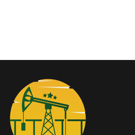
Convocatorias
GESTIÓN ADMINISTRATIVA
Plan de desarrollo y Ordenamiento Territorial - PD
Plan Anual Contratación - PAC
Plan Operativo Anual - POA
Convenios Institucionales
PRESUPUESTO: EJECUCIÓN Y REPORTES
Cédulas presupuestarias y balances
Procesos de contratación
Ejecución Presupuestaria
Obras y proyectos