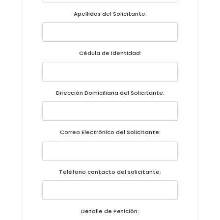
Convocatorias
Apellidos del Solicitante:
GESTIÓN ADMINISTRATIVA
Plan de desarrollo y Ordenamiento Territorial - PD
Cédula de Identidad:
Plan Anual Contratación - PAC
Plan Operativo Anual - POA
Dirección Domiciliaria del Solicitante:
Convenios Institucionales
PRESUPUESTO: EJECUCIÓN Y REPORTES
Correo Electrónico del Solicitante:
Cédulas presupuestarias y balances
Procesos de contratación
Teléfono contacto del solicitante:
Ejecución Presupuestaria
Obras y proyectos
Detalle de Petición: