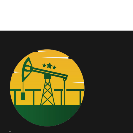
Convocatorias
GESTIÓN ADMINISTRATIVA
Plan de desarrollo y Ordenamiento Territorial - PD
Plan Anual Contratación - PAC
Plan Operativo Anual - POA
Convenios Institucionales
PRESUPUESTO: EJECUCIÓN Y REPORTES
Cédulas presupuestarias y balances
Procesos de contratación
Ejecución Presupuestaria
Obras y proyectos
-