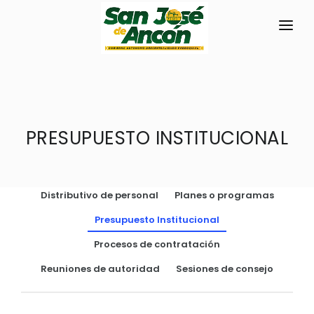
INICIO
LA PARROQUIA
PRESUPUESTO INSTITUCIONAL
RESEÑA HISTÓRICA
GAD
Historia Antigua
TRANSPARENCIA
Flora y Fauna
Distributivo de personal
Planes o programas
GESTIÓN Y PRESUPUESTO
Símbolos Cívicos
Presupuesto Institucional
GESTIÓN INSTITUCIONAL
MECANISMOS DE PARTICIPACIÓN
GEOGRAFÍA
Procesos de contratación
Sesiones Ordinarias
TURISMO
Ubicación
CIUDADANÍA ACTIVA
Reuniones de autoridad
Sesiones de consejo
Sesiones Extraordinarias
Clima
Solicitud de acceso información pública
Resoluciones
NEW