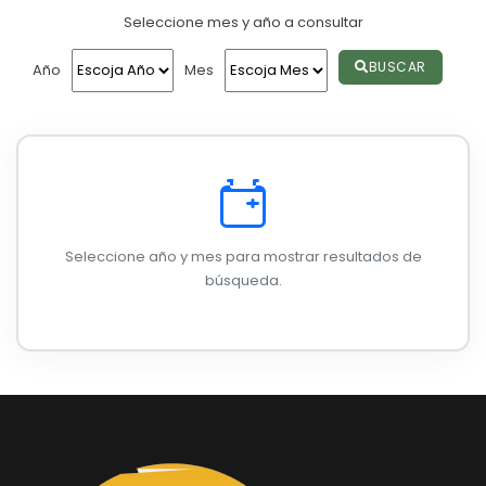
Seleccione mes y año a consultar
Convocatorias
GESTIÓN ADMINISTRATIVA
BUSCAR
Año
Mes
Plan de desarrollo y Ordenamiento Territorial - PD
Plan Anual Contratación - PAC
Plan Operativo Anual - POA
Convenios Institucionales
Seleccione año y mes para mostrar resultados de
PRESUPUESTO: EJECUCIÓN Y REPORTES
búsqueda.
Cédulas presupuestarias y balances
Procesos de contratación
Ejecución Presupuestaria
Obras y proyectos